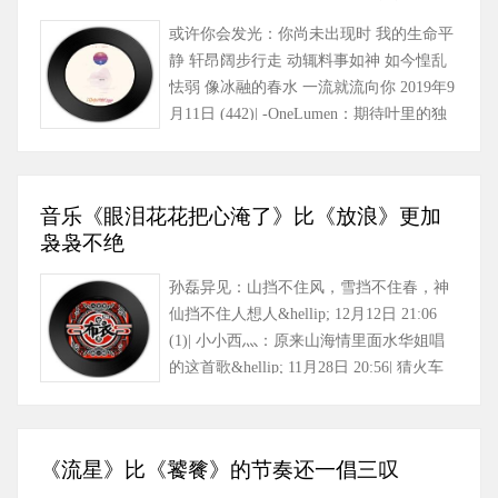
或许你会发光：你尚未出现时 我的生命平
静 轩昂阔步行走 动辄料事如神 如今惶乱
怯弱 像冰融的春水 一流就流向你 2019年9
月11日 (442)| -OneLumen：期待叶里的独
唱版本能等到……
音乐《眼泪花花把心淹了》比《放浪》更加
袅袅不绝
孙磊异见：山挡不住风，雪挡不住春，神
仙挡不住人想人&hellip; 12月12日 21:06
(1)| 小小西灬：原来山海情里面水华姐唱
的这首歌&hellip; 11月28日 20:56| 猜火车
MU：好听 布衣好样……
《流星》比《饕餮》的节奏还一倡三叹