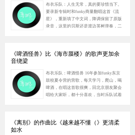
布衣乐队：人生无常，真的要珍惜当下。
要录新专辑时和funky商量翻唱这首《流
星》，重新填了中文词，降调保留了原版
录音，这里的贝斯还是渡边英树弹奏，二
胡响起，让我们再回开心玩音乐的……
《啤酒怪兽》比《海市蜃楼》的歌声更加余
音绕梁
布衣乐队：啤酒怪兽 16年参加funky东京
鼓校夏令营的营歌，每天学习，爬山，喝
啤酒，在唱这首歌很爽，回北京朋友聚会
唱给大家听，都十分喜欢，当时乐队试着
编曲不是很有感觉，18年新专辑重新
请……
《离别》的作曲比《越来越不懂（》更清柔
如水