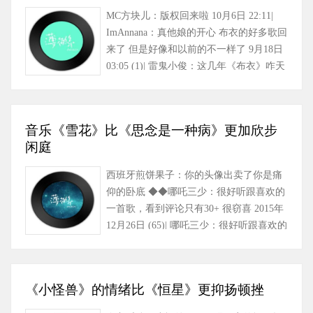
MC方块儿：版权回来啦 10月6日 22:11|
ImAnnana：真他娘的开心 布衣的好多歌回
来了 但是好像和以前的不一样了 9月18日
03:05 (1)| 雷鬼小俊：这几年《布衣》咋天
天换人换乐手换……
音乐《雪花》比《思念是一种病》更加欣步
闲庭
西班牙煎饼果子：你的头像出卖了你是痛
仰的卧底 ◆◆哪吒三少：很好听跟喜欢的
一首歌，看到评论只有30+ 很窃喜 2015年
12月26日 (65)| 哪吒三少：很好听跟喜欢的
一首歌，看到评论只有……
《小怪兽》的情绪比《恒星》更抑扬顿挫