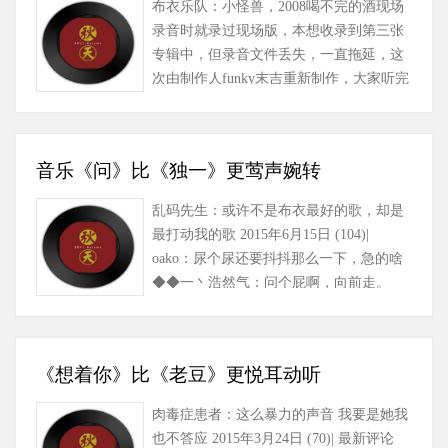
布衣乐队：小怪兽，2008喝不完的酒现场
录音时就录过现场版，本想收录到第三张
专辑中，但录音文件丢失，一直拖延，这
次由制作人funky末吉重新制作，大家听完
小样觉的很有放克的感觉，因该有……
音乐《问》比《独一》更莺声婉转
乱码先生：或许不是布衣最好的歌，却是
最打动我的歌 2015年6月15日 (104)|
oako：尿个尿还要抖抖那么一下，急的啥
◆◆一丶浩然气：问个屁啊，向前走。
2015年5月10日 (59)| 最新评……
《想着你》比《老豆》更悦耳动听
肉毒症患者：这么暴力的声音 我要是她我
也不答应 2015年3月24日 (70)| 最新评论