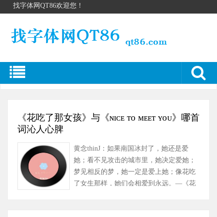
找字体网QT86欢迎您！
《花吃了那女孩》与《ɴɪᴄᴇ ᴛᴏ ᴍᴇᴇᴛ ʏᴏᴜ》哪首
词沁人心脾
黄念thinJ：如果南国冰封了，她还是爱
她；看不见攻击的城市里，她决定爱她；
梦见相反的梦，她一定是爱上她；像花吃
了女生那样，她们会相爱到永远。—《花
吃了那女孩》 2020年10月22日……