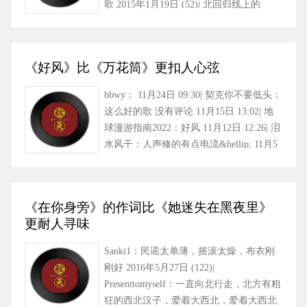
歌 2015年1月19日 (52)| 北回归线上的
onek：听半天只三峰和世事……
《好风》比《万花筒》更扣人心弦
bbwy： 11月24日 09:30| 契克你不要低头：
这么好的歌 没有评论 11月15日 13:02| 地
球漫游指南2022：好风 11月12日 12:26| 泪
水风干：人声修的有点电流&hellip; 11月5
日 15:13 (1……
《在你身旁》的作词比《她迷失在黑夜里》
更耐人寻味
Sanki1：民谣太单薄，摇滚太燥，布衣刚
刚好 2016年5月27日 (122)|
Presenttomyself：一直向北行走，北方有粗
狂的西北汉子，爱着大西北，爱着大西北