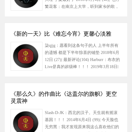
繁花客：在南京上大学，听到家乡的歌，
泪水止不住落下，祝……
《新的一天》比《难忘今宵》更馨心淡雅
柒qjjg：愿看到这条句子的人 上半年所有
的遗憾 都是下半年惊喜的铺垫 2018年6月
12日 (27)| 最新评论(104) Harburr：布衣的
Live是真的超级棒！！！ 2019年3月18日|
海盗电台-：大张……
《那么久》的作曲比《达盖尔的旗帜》更空
灵震神
Slash-D-JK：西北的汉子。天生就有摇滚
基因！！！ 2014年6月4日 (99)| 今天脸也
无穷黑：我才发现原来我这么喜欢他们的