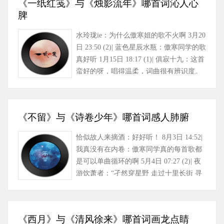
《一纸红笺》与《烛影流年》哪首词沁人心
脾
水玲珑ie：为什么傲寒姐的歌不火啊 3月20
日 23:50 (2)| 蓝色星辰水瓶：傲寒同学的歌
真好听 1月15日 18:17 (1)| 俱寂十九：这首
蛮好的呀，唱得温柔，词曲很有辨识度。
最前面几句词的……
《不留》与《诗卷少年》哪首词感人肺腑
恰似故人来摘酒：好好听！ 8月3日 14:52|
我真没有在内卷：傲寒同学真的每首歌都
是可以单曲循环的啊 5月4日 07:27 (2)| 夜
游饮萧者：“孑然穿星野 走过十里长街 寻
个最多情……
《西月》与《清风徐来》哪首词画龙点睛