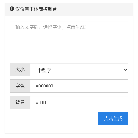
汉仪黛玉体简控制台
大小
字色
背景
点击生成