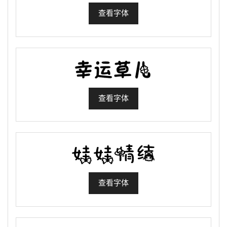
查看字体
查看字体
查看字体