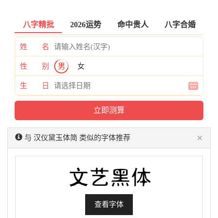
八字精批
2026运势
命中贵人
八字合婚
姓 名
性 别
男
女
生 日
×
与 汉仪黛玉体简 类似的字体推荐
查看字体