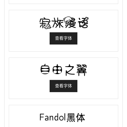
查看字体
查看字体