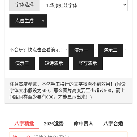
字体选择
Toggle Dropdown
点击生成
不会玩？快点击查看演示： ·
·
·
演示一
演示二
·
·
演示三
短诗演示
竖写演示
注意高度参数，不然手工换行的文字将看不到效果！(假设
字体大小假设为500，那么图片高度要至少超过500，而上
间距同样至少要有600，才能显示出来！)
八字精批
2026运势
命中贵人
八字合婚