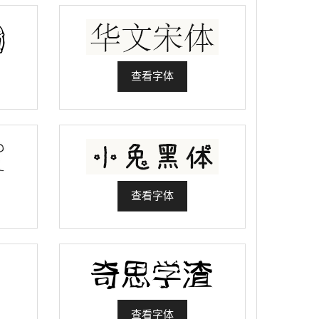
查看字体
查看字体
查看字体