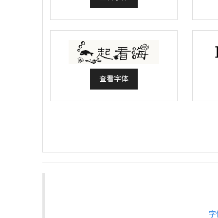
查看字体
字