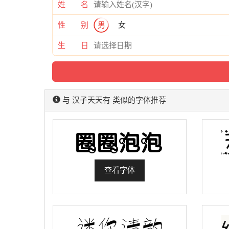
姓 名
性 别
男
女
生 日
与 汉子天天有 类似的字体推荐
查看字体