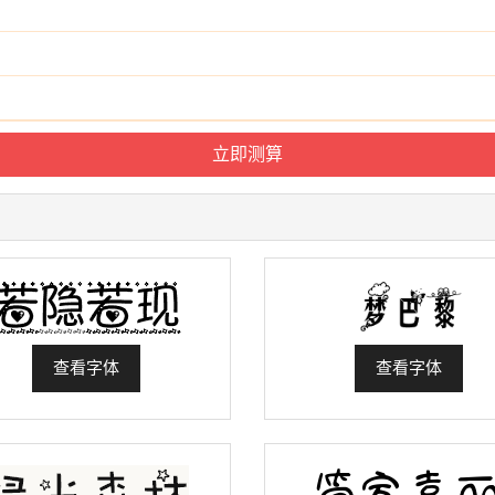
查看字体
查看字体