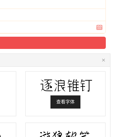
×
查看字体