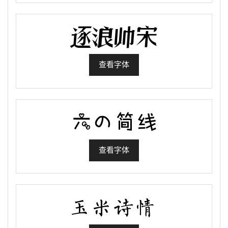
查看字体
查看字体