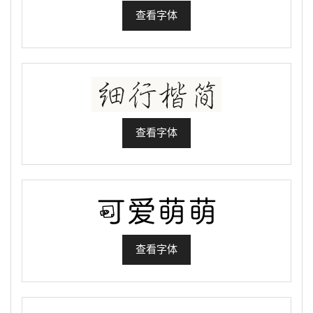
查看字体
查看字体
查看字体