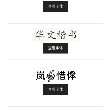
查看字体
查看字体
查看字体