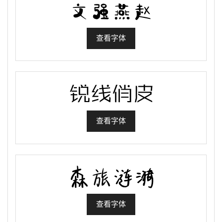
查看字体
查看字体
查看字体