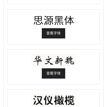
查看字体
查看字体