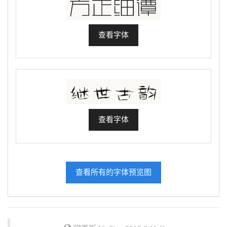
查看字体
查看字体
查看所有的字体预览图