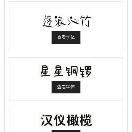
查看字体
查看字体