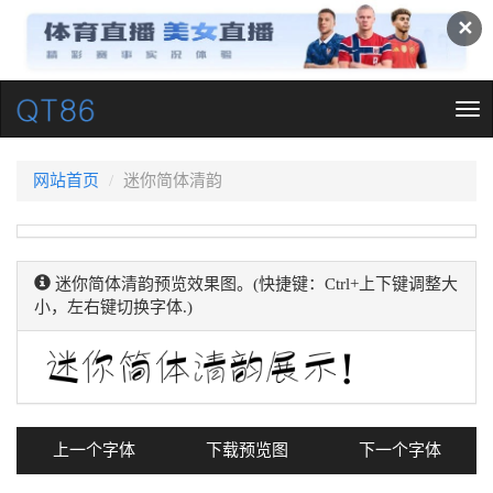
✕
Tog
nav
网站首页
迷你简体清韵
迷你简体清韵预览效果图。(快捷键：Ctrl+上下键调整大
小，左右键切换字体.)
上一个字体
下载预览图
下一个字体