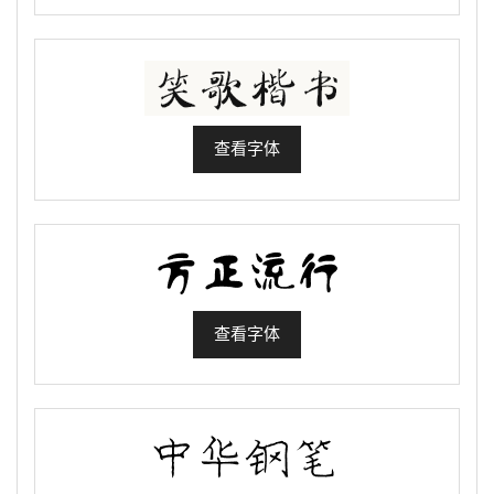
查看字体
查看字体