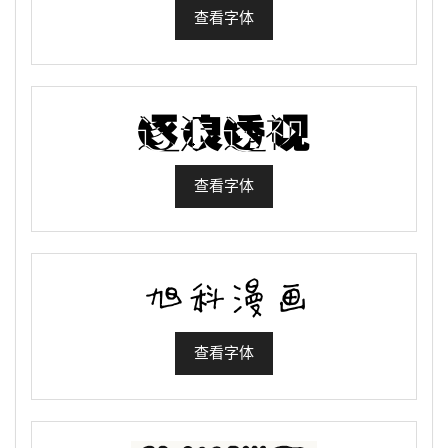
查看字体
查看字体
查看字体