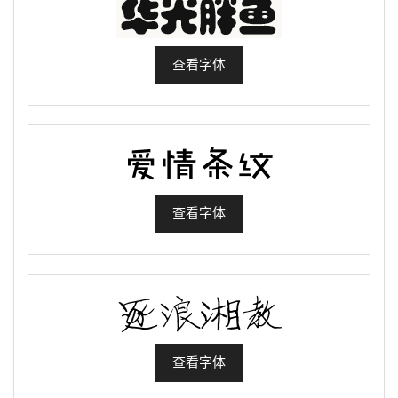
查看字体
查看字体
查看字体