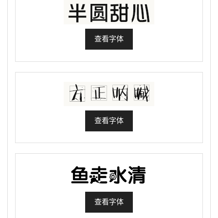
查看字体
查看字体
查看字体