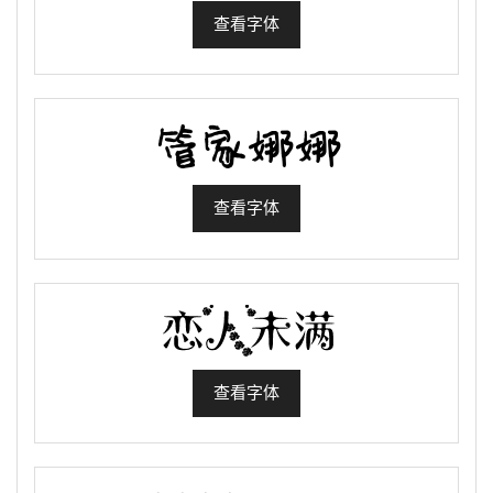
查看字体
查看字体
查看字体