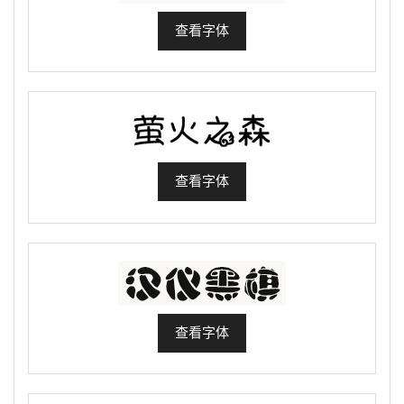
查看字体
查看字体
查看字体