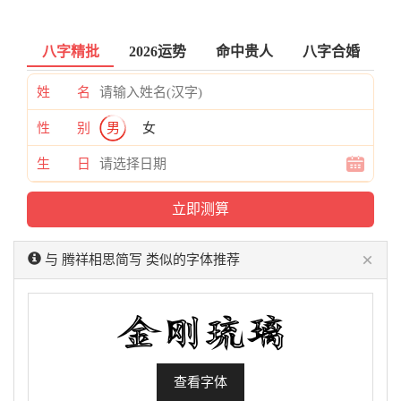
八字精批
2026运势
命中贵人
八字合婚
姓 名
性 别
男
女
生 日
×
与 腾祥相思简写 类似的字体推荐
查看字体