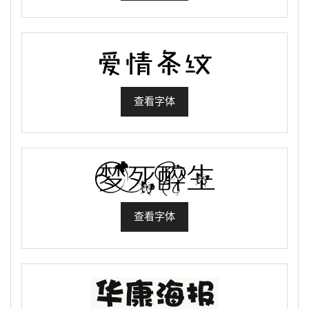
查看字体
查看字体