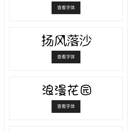
查看字体
查看字体
查看字体