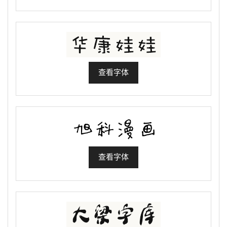
查看字体
查看字体