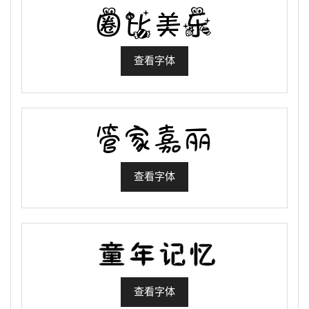
查看字体
查看字体
查看字体