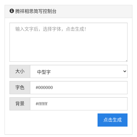
腾祥相思简写控制台
大小
字色
背景
点击生成