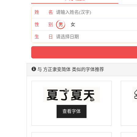
姓 名
性 别
男
女
生 日
与 方正隶变简体 类似的字体推荐
查看字体