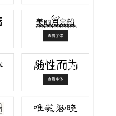
查看字体
查看字体