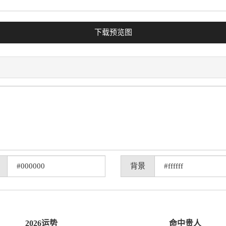
下载预览图
背景
2026运势
命中贵人