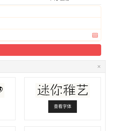
×
查看字体