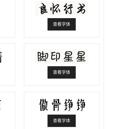
查看字体
查看字体
查看字体