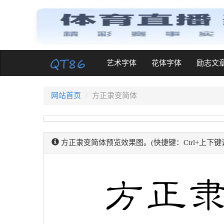
(current)
艺术字体
花体字体
励志文
网站首页
方正隶变简体
方正隶变简体预览效果图。(快捷键：Ctrl+上下键