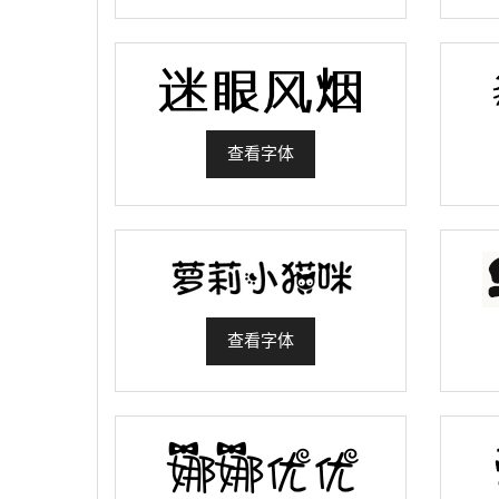
查看字体
查看字体