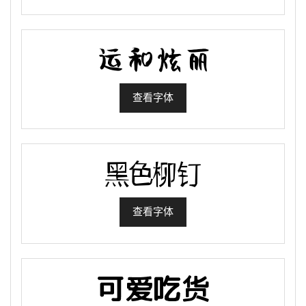
查看字体
查看字体