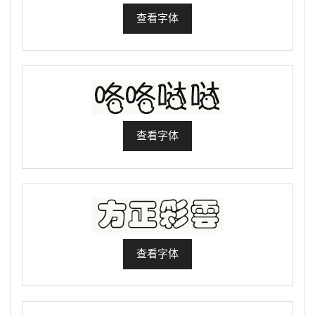
查看字体
查看字体
查看字体