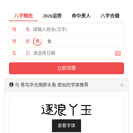
八字精批
2026运势
命中贵人
八字合婚
姓 名
性 别
男
女
生 日
×
与 青鸟华光简胖头鱼 类似的字体推荐
查看字体