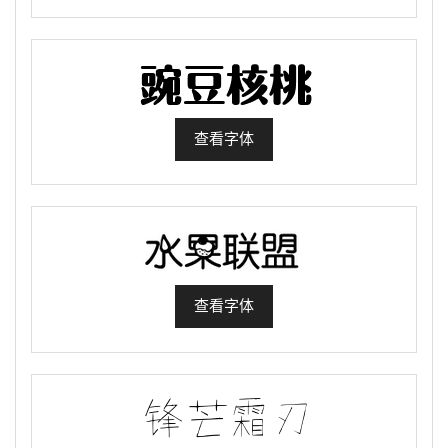
查看字体
查看字体