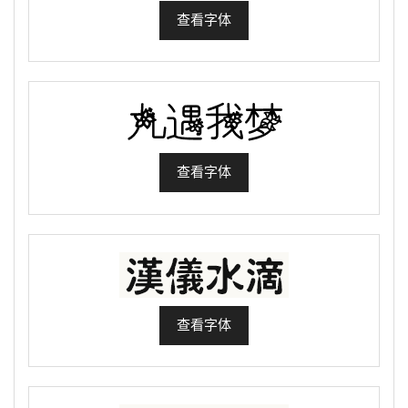
查看字体
查看字体
查看字体