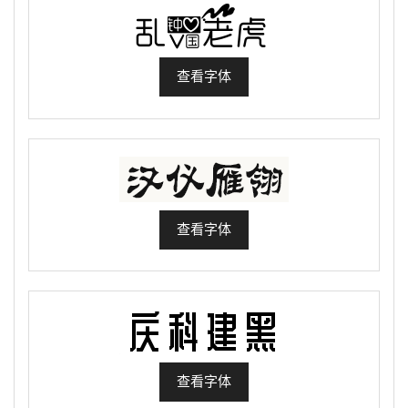
查看字体
查看字体
查看字体