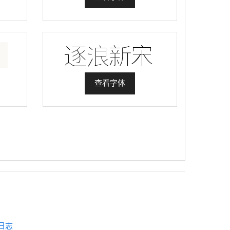
查看字体
日志