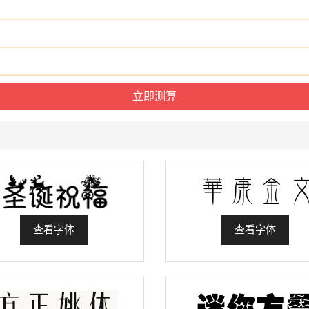
查看字体
查看字体