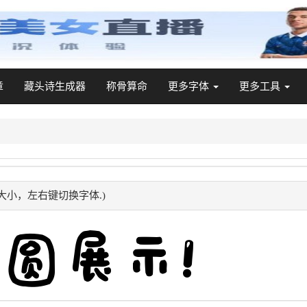
章
藏头诗生成器
称骨算命
更多字体
更多工具
大小，左右键切换字体.)