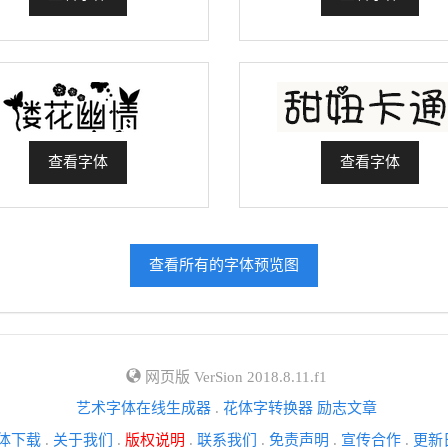
查看字体
查看字体
查看所有的字体预览图
网页版 VerSion 2018.8.11.f1
艺术字体在线生成器
.
花体字转换器
励志文章
体下载
.
关于我们
.
版权说明
.
联系我们
.
免责声明
.
宣传合作
.
更新