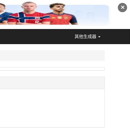
✕
其他生成器