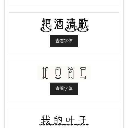
查看字体
查看字体