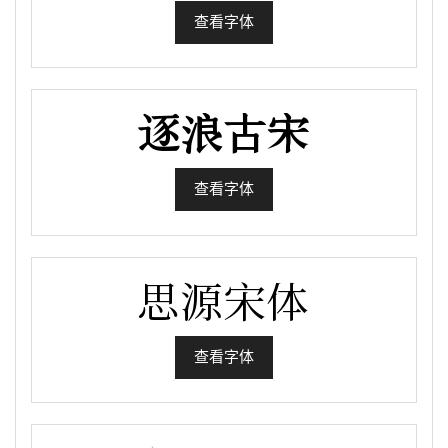
查看字体
查看字体
查看字体