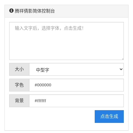
腾祥倩影简体控制台
大小
字色
背景
点击生成