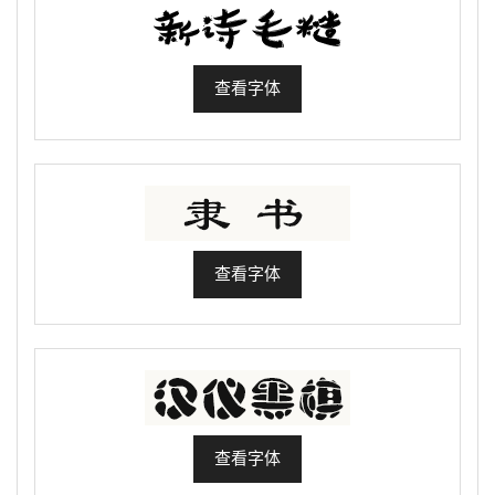
查看字体
查看字体
查看字体