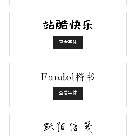
查看字体
查看字体