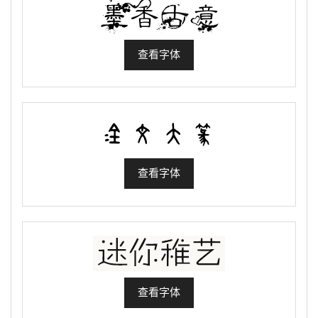
查看字体
查看字体
查看字体