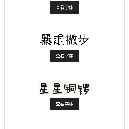
查看字体
查看字体
查看字体