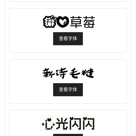
查看字体
查看字体