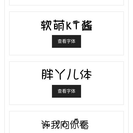
查看字体
查看字体