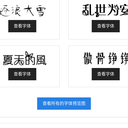
查看字体
查看字体
查看字体
查看字体
查看所有的字体预览图