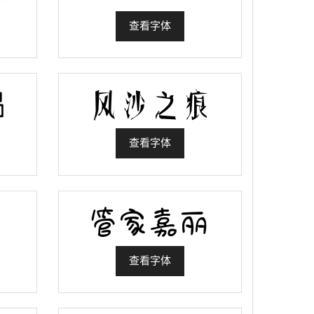
查看字体
查看字体
查看字体