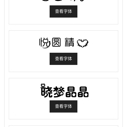
查看字体
查看字体
查看字体