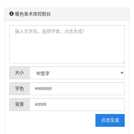
暖色美术体控制台
大小
字色
背景
点击生成