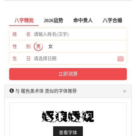
八字精批
2026运势
命中贵人
八字合婚
姓 名
性 别
男
女
生 日
×
与 暖色美术体 类似的字体推荐
查看字体