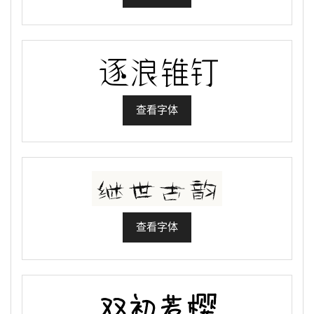
查看字体
查看字体