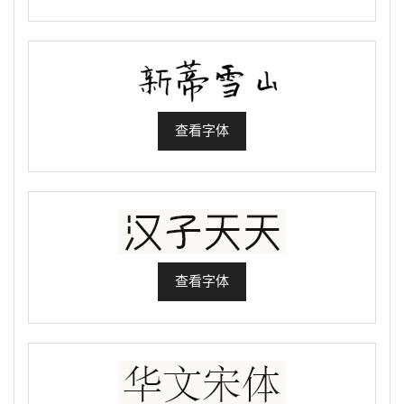
查看字体
查看字体