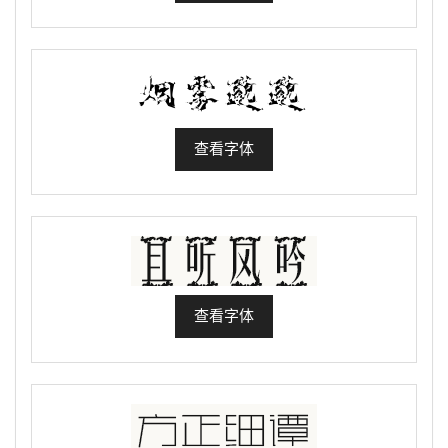
查看字体
查看字体