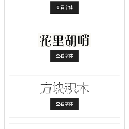
查看字体
查看字体
查看字体