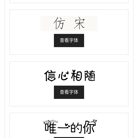
查看字体
查看字体