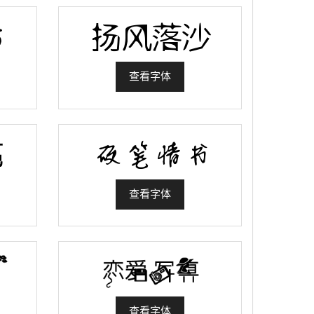
查看字体
查看字体
查看字体