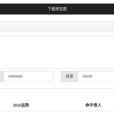
下载预览图
背景
2026运势
命中贵人