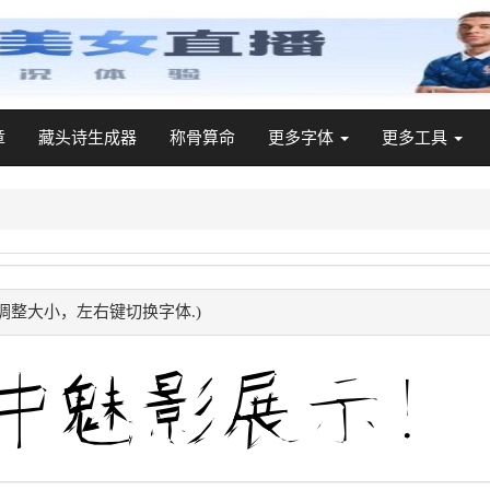
章
藏头诗生成器
称骨算命
更多字体
更多工具
调整大小，左右键切换字体.)