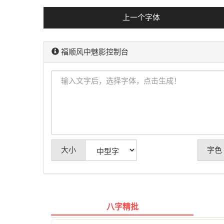
上一个字体
福顺风中魅影控制台
大小
字色
八字精批