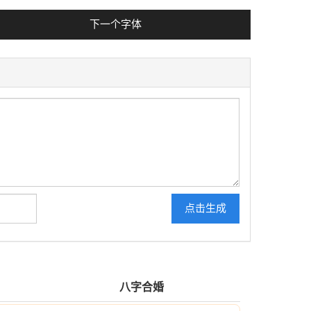
下一个字体
点击生成
八字合婚