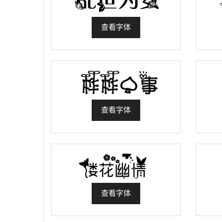
查看字体
查看字体
查看字体