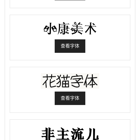
查看字体
查看字体