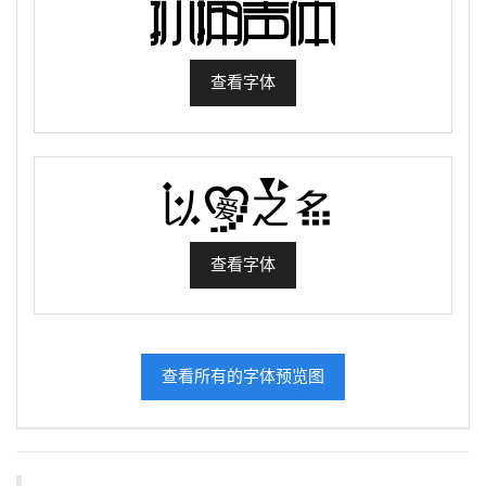
查看字体
查看字体
查看所有的字体预览图