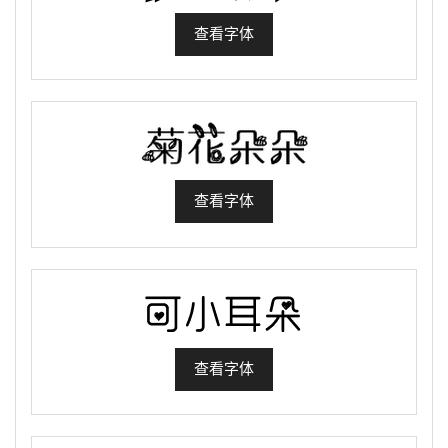
查看字体
查看字体
查看字体