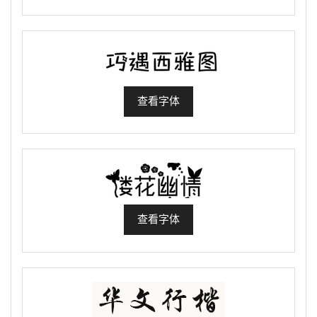
查看字体
查看字体