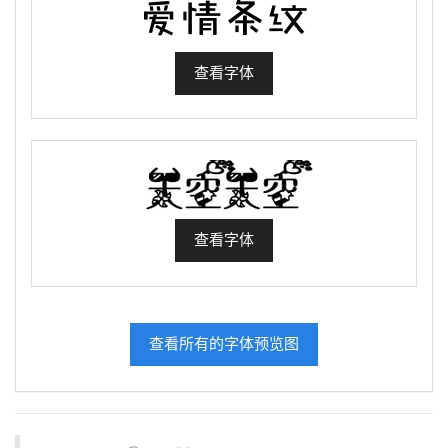
查看字体
查看字体
查看所有的字体预览图