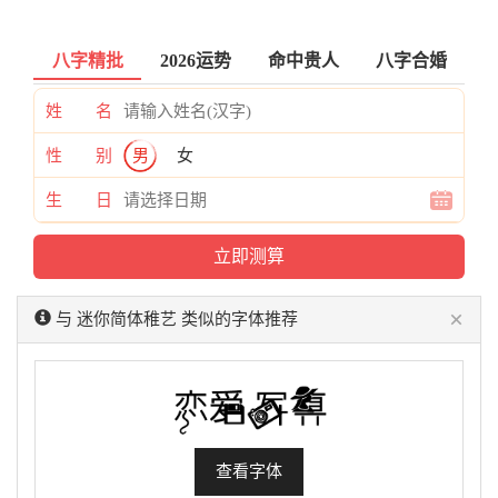
八字精批
2026运势
命中贵人
八字合婚
姓 名
性 别
男
女
生 日
×
与 迷你简体稚艺 类似的字体推荐
查看字体