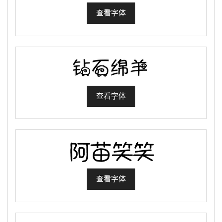
查看字体
查看字体
查看字体