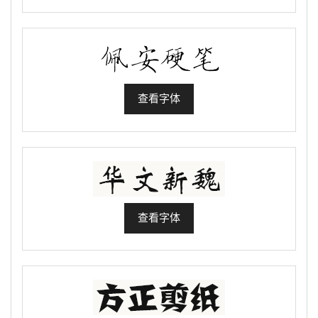
查看字体
查看字体