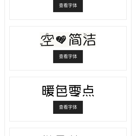
查看字体
查看字体
查看字体