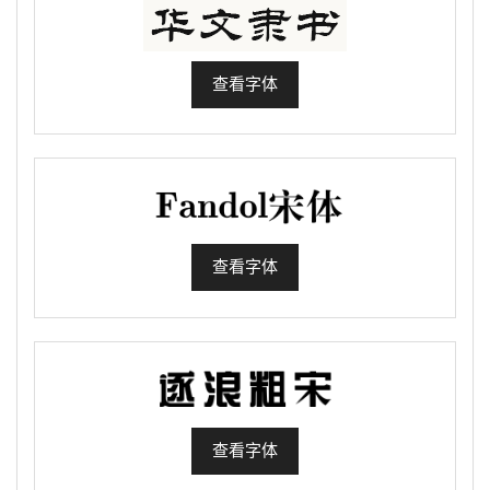
查看字体
查看字体
查看字体