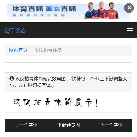
✕
Tog
nav
网站首页
汉仪柏青体简
汉仪柏青体简预览效果图。(快捷键：Ctrl+上下键调整大
小，左右键切换字体.)
上一个字体
下载预览图
下一个字体