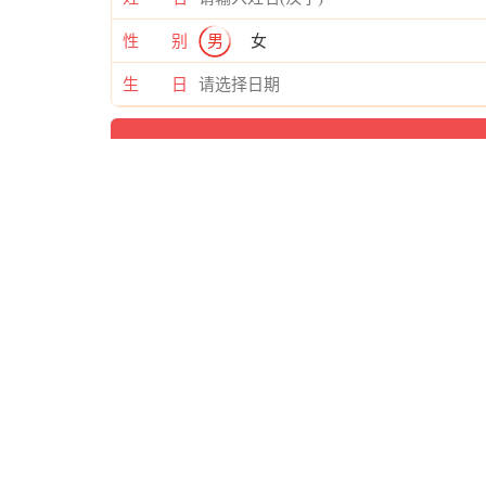
性 别
男
女
生 日
与 汉仪蝶语体简 类似的字体推荐
查看字体