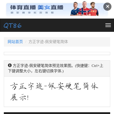
✕
Tog
nav
网站首页
方正字迹-佩安硬笔简体
方正字迹-佩安硬笔简体预览效果图。(快捷键：Ctrl+上
下键调整大小，左右键切换字体.)