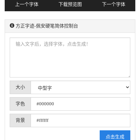
上一个字体
下载预览图
下一个字体
方正字迹-佩安硬笔简体控制台
大小
字色
背景
点击生成