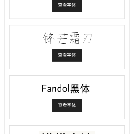
查看字体
查看字体
查看字体