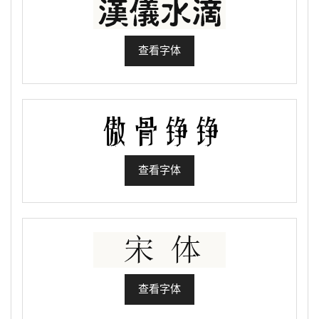
查看字体
查看字体
查看字体