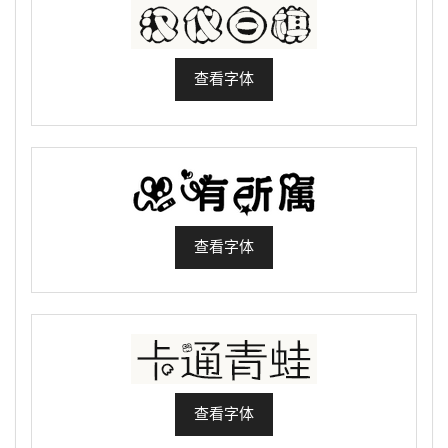
查看字体
查看字体
查看字体