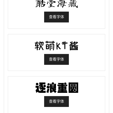
查看字体
查看字体
查看字体