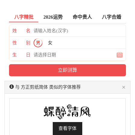
八字精批
2026运势
命中贵人
八字合婚
姓 名
性 别
男
女
生 日
×
与 方正剪纸简体 类似的字体推荐
查看字体