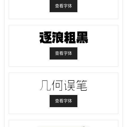
查看字体
查看字体
查看字体