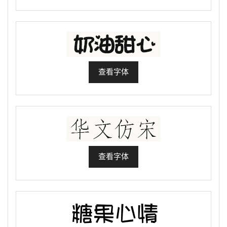
查看字体
查看字体