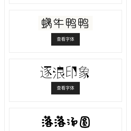
查看字体
查看字体