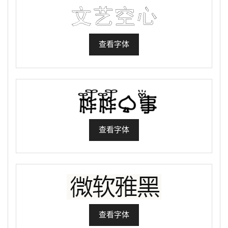
查看字体
查看字体
查看字体