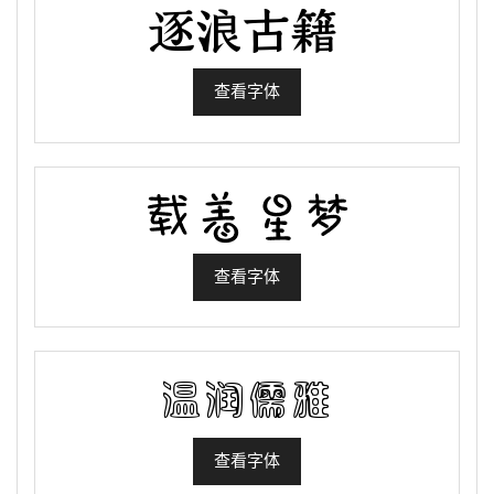
查看字体
查看字体
查看字体