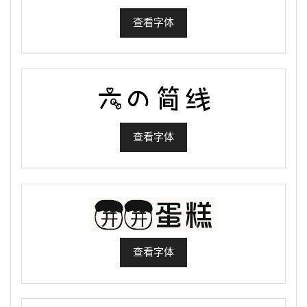
查看字体
查看字体
查看字体